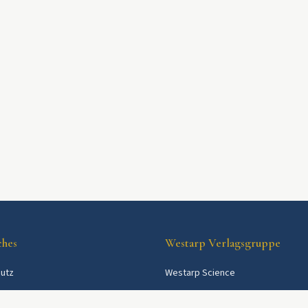
ches
Westarp Verlagsgruppe
utz
Westarp Science
Westarp Shop