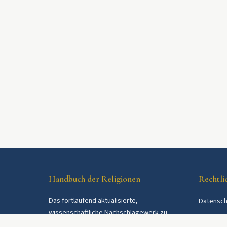
Handbuch der Religionen
Rechtli
Das fortlaufend aktualisierte,
Datensch
wissenschaftliche Nachschlagewerk zu
AGB
Religionen und Religionsgemeinschaften im