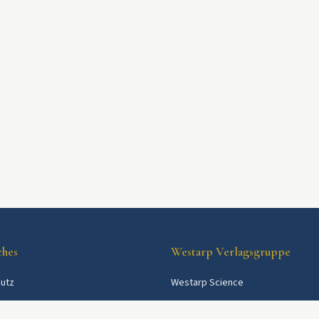
ches
Westarp Verlagsgruppe
utz
Westarp Science
Westarp Shop