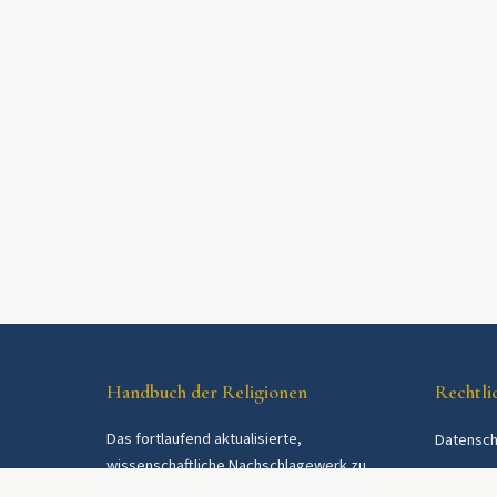
Handbuch der Religionen
Rechtli
Das fortlaufend aktualisierte,
Datensch
wissenschaftliche Nachschlagewerk zu
AGB
Religionen und Religionsgemeinschaften im