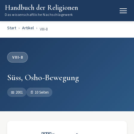
Handbuch der Religionen
Das wissenschaftliche Nachschlagewerk
Start
Artikel
VIII-8
VIII-8
Süss, Osho-Bewegung
📅
2001
📄
10 Seiten