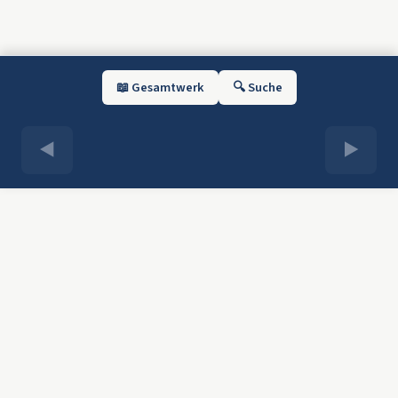
📖 Gesamtwerk
🔍 Suche
◀
▶