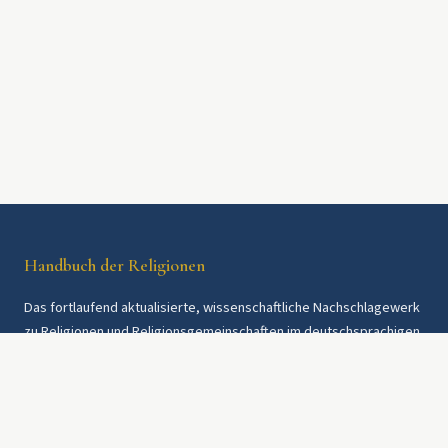
Handbuch der Religionen
Das fortlaufend aktualisierte, wissenschaftliche Nachschlagewerk
zu Religionen und Religionsgemeinschaften im deutschsprachigen
Raum und weltweit. Seit 1997.
Rechtliches