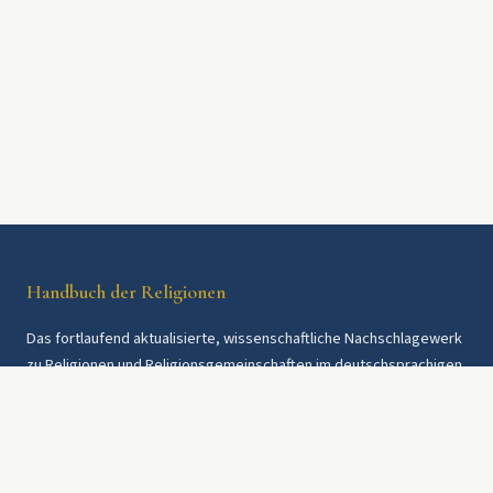
Handbuch der Religionen
Das fortlaufend aktualisierte, wissenschaftliche Nachschlagewerk
zu Religionen und Religionsgemeinschaften im deutschsprachigen
Raum und weltweit. Seit 1997.
Rechtliches