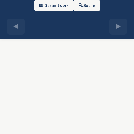
📖 Gesamtwerk
🔍 Suche
◀
▶