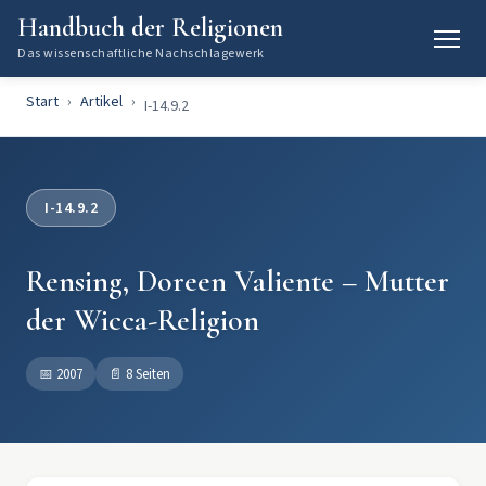
Handbuch der Religionen
Das wissenschaftliche Nachschlagewerk
Start
Artikel
I-14.9.2
I-14.9.2
Rensing, Doreen Valiente – Mutter
der Wicca-Religion
📅
2007
📄
8 Seiten