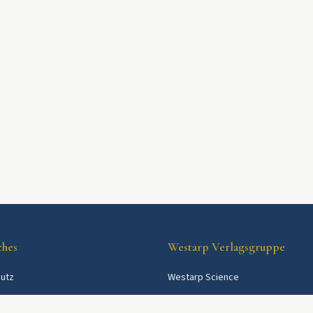
ches
Westarp Verlagsgruppe
utz
Westarp Science
Westarp Shop