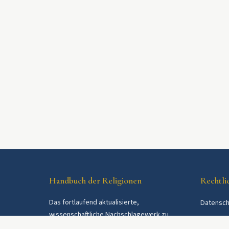
Handbuch der Religionen
Rechtli
Das fortlaufend aktualisierte,
Datensch
wissenschaftliche Nachschlagewerk zu
AGB
Religionen und Religionsgemeinschaften im