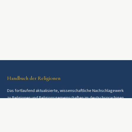
Handbuch der Religionen
Das fortlaufend aktualisierte, wissenschaftliche Nachschlagewerk
zu Religionen und Religionsgemeinschaften im deutschsprachigen
Raum und weltweit. Seit 1997.
Rechtliches