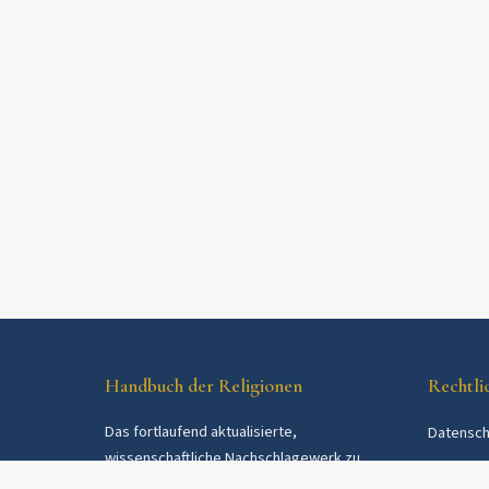
Handbuch der Religionen
Rechtli
Das fortlaufend aktualisierte,
Datensch
wissenschaftliche Nachschlagewerk zu
AGB
Religionen und Religionsgemeinschaften im