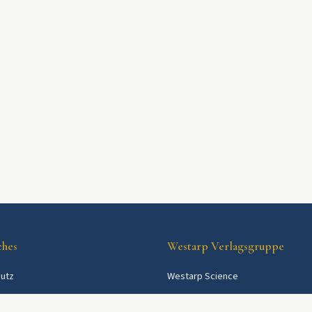
ches
Westarp Verlagsgruppe
utz
Westarp Science
Westarp Shop