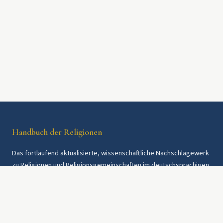
Handbuch der Religionen
Das fortlaufend aktualisierte, wissenschaftliche Nachschlagewerk
zu Religionen und Religionsgemeinschaften im deutschsprachigen
Raum und weltweit. Seit 1997.
Rechtliches