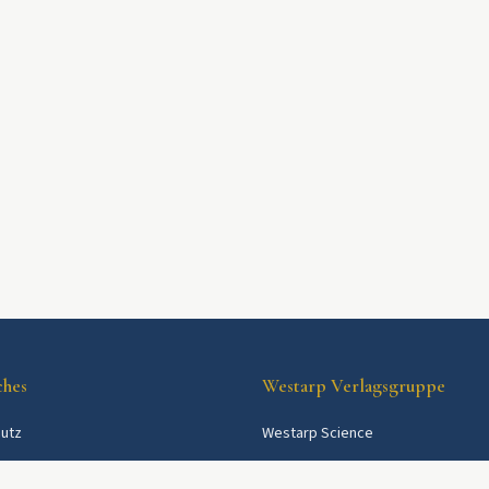
ches
Westarp Verlagsgruppe
utz
Westarp Science
Westarp Shop