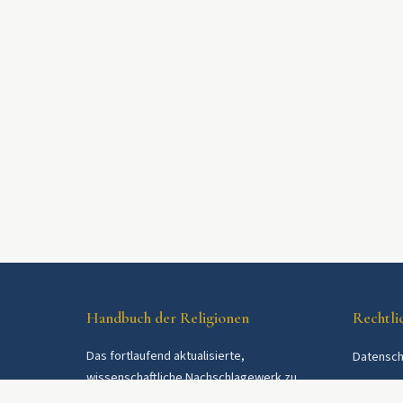
Handbuch der Religionen
Rechtli
Das fortlaufend aktualisierte,
Datensch
wissenschaftliche Nachschlagewerk zu
AGB
Religionen und Religionsgemeinschaften im