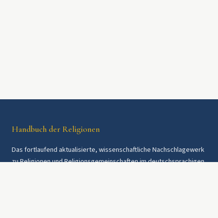
Handbuch der Religionen
Das fortlaufend aktualisierte, wissenschaftliche Nachschlagewerk
zu Religionen und Religionsgemeinschaften im deutschsprachigen
Raum und weltweit. Seit 1997.
Rechtliches