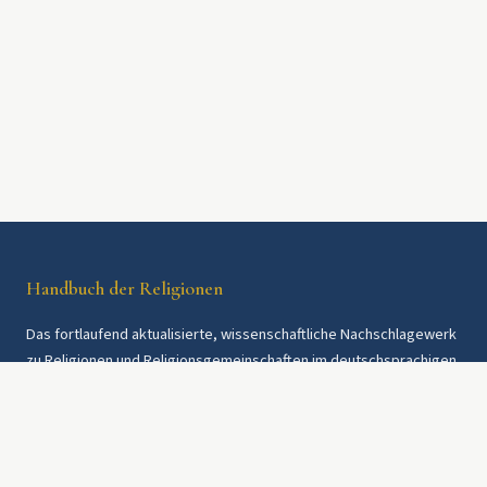
Handbuch der Religionen
Das fortlaufend aktualisierte, wissenschaftliche Nachschlagewerk
zu Religionen und Religionsgemeinschaften im deutschsprachigen
Raum und weltweit. Seit 1997.
Rechtliches