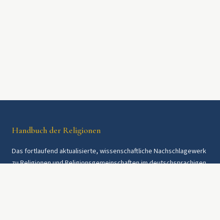
Handbuch der Religionen
Das fortlaufend aktualisierte, wissenschaftliche Nachschlagewerk
zu Religionen und Religionsgemeinschaften im deutschsprachigen
Raum und weltweit. Seit 1997.
Rechtliches