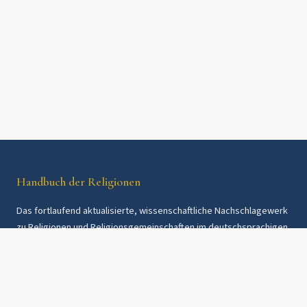
Handbuch der Religionen
Das fortlaufend aktualisierte, wissenschaftliche Nachschlagewerk
zu Religionen und Religionsgemeinschaften im deutschsprachigen
Raum und weltweit. Seit 1997.
Rechtliches