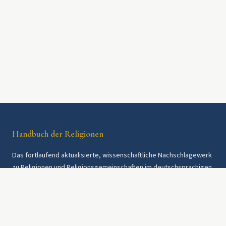
Handbuch der Religionen
Das fortlaufend aktualisierte, wissenschaftliche Nachschlagewerk
zu Religionen und Religionsgemeinschaften im deutschsprachigen
Raum und weltweit. Seit 1997.
Rechtliches