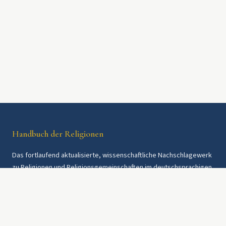
Handbuch der Religionen
Das fortlaufend aktualisierte, wissenschaftliche Nachschlagewerk
zu Religionen und Religionsgemeinschaften im deutschsprachigen
Raum und weltweit. Seit 1997.
Rechtliches