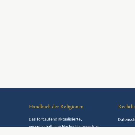
Handbuch der Religionen
Rechtli
Das fortlaufend aktualisierte,
Datensch
wissenschaftliche Nachschlagewerk zu
AGB
Religionen und Religionsgemeinschaften im