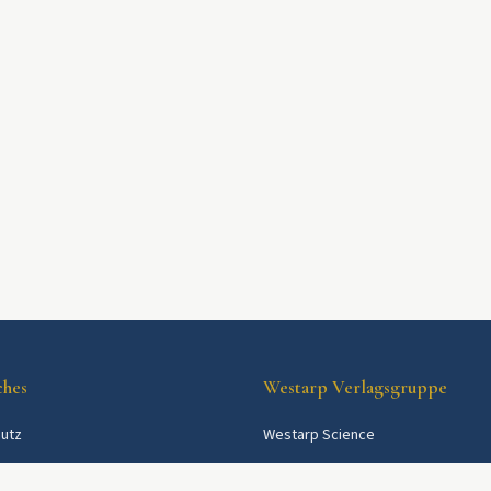
ches
Westarp Verlagsgruppe
utz
Westarp Science
Westarp Shop