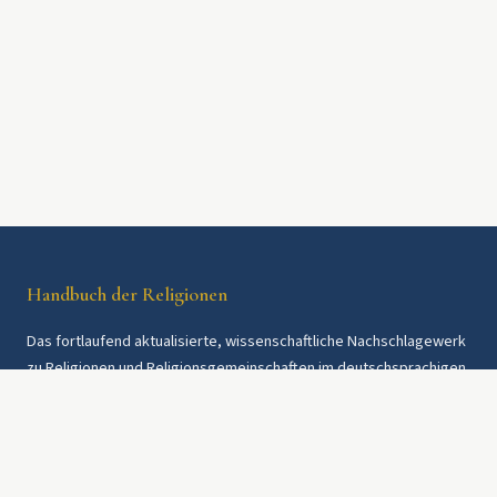
Handbuch der Religionen
Das fortlaufend aktualisierte, wissenschaftliche Nachschlagewerk
zu Religionen und Religionsgemeinschaften im deutschsprachigen
Raum und weltweit. Seit 1997.
Rechtliches