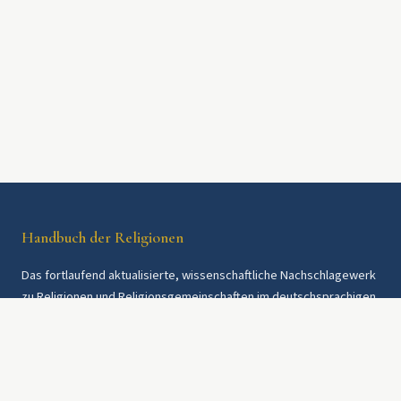
Handbuch der Religionen
Das fortlaufend aktualisierte, wissenschaftliche Nachschlagewerk
zu Religionen und Religionsgemeinschaften im deutschsprachigen
Raum und weltweit. Seit 1997.
Rechtliches