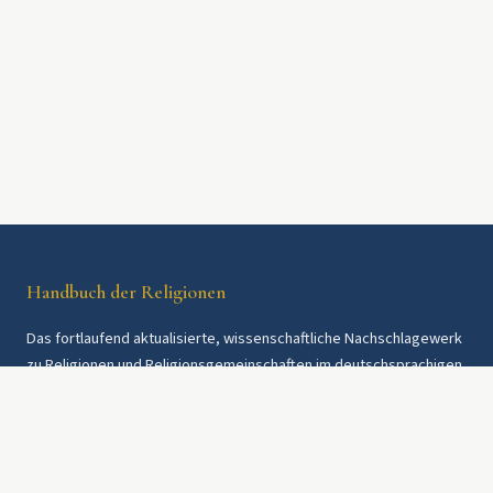
Handbuch der Religionen
Das fortlaufend aktualisierte, wissenschaftliche Nachschlagewerk
zu Religionen und Religionsgemeinschaften im deutschsprachigen
Raum und weltweit. Seit 1997.
Rechtliches