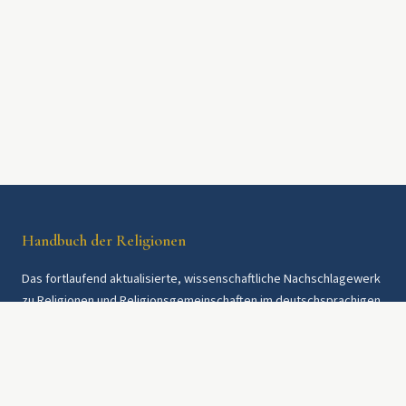
Handbuch der Religionen
Das fortlaufend aktualisierte, wissenschaftliche Nachschlagewerk
zu Religionen und Religionsgemeinschaften im deutschsprachigen
Raum und weltweit. Seit 1997.
Rechtliches