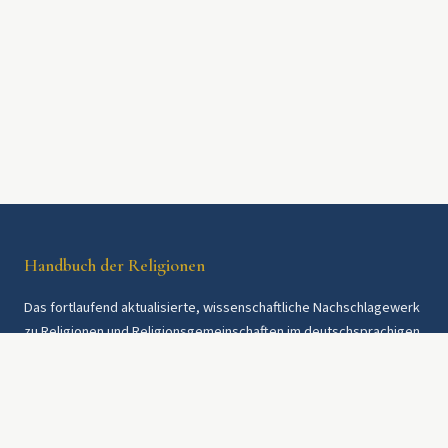
Handbuch der Religionen
Das fortlaufend aktualisierte, wissenschaftliche Nachschlagewerk
zu Religionen und Religionsgemeinschaften im deutschsprachigen
Raum und weltweit. Seit 1997.
Rechtliches