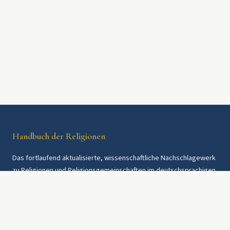
Handbuch der Religionen
Das fortlaufend aktualisierte, wissenschaftliche Nachschlagewerk
zu Religionen und Religionsgemeinschaften im deutschsprachigen
Raum und weltweit. Seit 1997.
Rechtliches