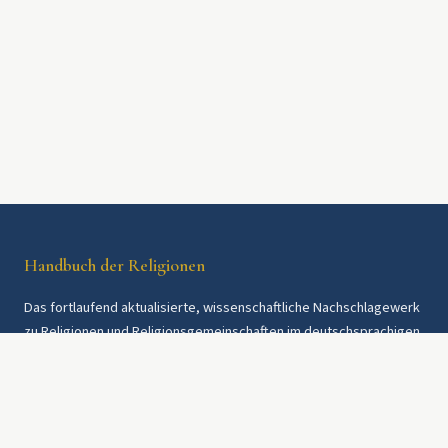
Handbuch der Religionen
Das fortlaufend aktualisierte, wissenschaftliche Nachschlagewerk
zu Religionen und Religionsgemeinschaften im deutschsprachigen
Raum und weltweit. Seit 1997.
Rechtliches