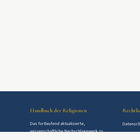
Handbuch der Religionen
Rechtli
Das fortlaufend aktualisierte,
Datensch
wissenschaftliche Nachschlagewerk zu
AGB
Religionen und Religionsgemeinschaften im