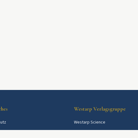
ches
Westarp Verlagsgruppe
utz
Westarp Science
Westarp Shop