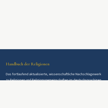
Handbuch der Religionen
Das fortlaufend aktualisierte, wissenschaftliche Nachschlagewerk
zu Religionen und Religionsgemeinschaften im deutschsprachigen
Raum und weltweit. Seit 1997.
Rechtliches