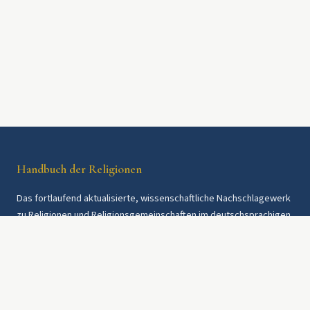
Handbuch der Religionen
Das fortlaufend aktualisierte, wissenschaftliche Nachschlagewerk
zu Religionen und Religionsgemeinschaften im deutschsprachigen
Raum und weltweit. Seit 1997.
Rechtliches
Datenschutz