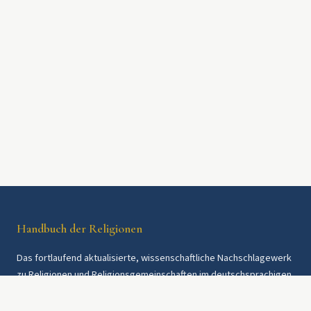
Handbuch der Religionen
Das fortlaufend aktualisierte, wissenschaftliche Nachschlagewerk
zu Religionen und Religionsgemeinschaften im deutschsprachigen
Raum und weltweit. Seit 1997.