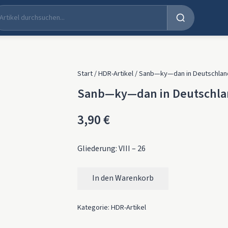
Start
/
HDR-Artikel
/ Sanb—ky—dan in Deutschlan
Sanb—ky—dan in Deutschl
3,90
€
Gliederung: VIII – 26
In den Warenkorb
Sanb—ky—dan in Deutschland Menge
Kategorie:
HDR-Artikel