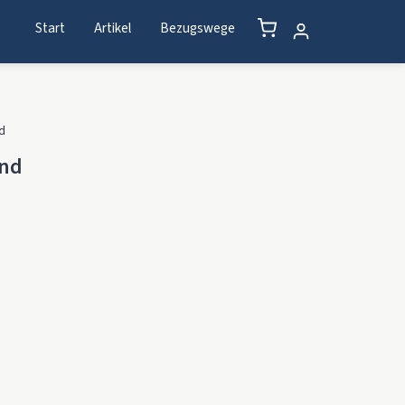
Start
Artikel
Bezugswege
d
and