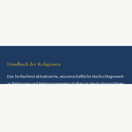
Handbuch der Religionen
Das fortlaufend aktualisierte, wissenschaftliche Nachschlagewerk
zu Religionen und Religionsgemeinschaften im deutschsprachigen
Raum und weltweit. Seit 1997.
Rechtliches
Datenschutz
AGB