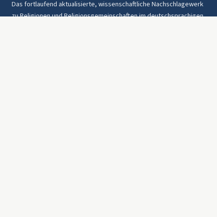
Das fortlaufend aktualisierte, wissenschaftliche Nachschlagewerk
zu Religionen und Religionsgemeinschaften im deutschsprachigen
Raum und weltweit. Seit 1997.
Rechtliches
Datenschutz
AGB
Was ist das HdR?
Bezugswege & Preise
Über uns
Kontakt
Barrierefreiheit
Westarp Verlagsgruppe