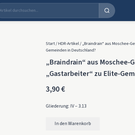
Start
/
HDR-Artikel
/ „Braindrain“ aus Moschee-Ge
Gemeinden in Deutschland?
„Braindrain“ aus Moschee-
„Gastarbeiter“ zu Elite-Ge
3,90
€
Gliederung: IV – 3.13
In den Warenkorb
„Braindrain" aus Moschee-Gemeinden – Vom