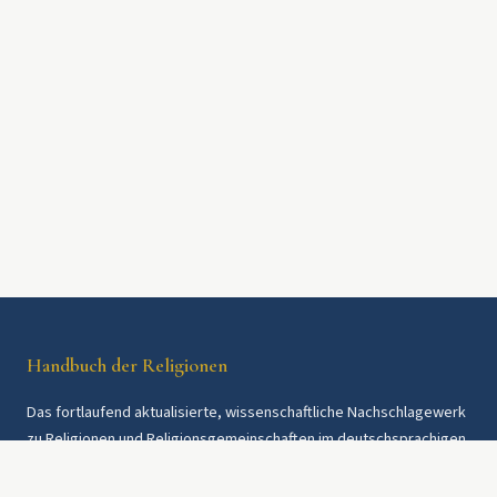
Handbuch der Religionen
Das fortlaufend aktualisierte, wissenschaftliche Nachschlagewerk
zu Religionen und Religionsgemeinschaften im deutschsprachigen
Raum und weltweit. Seit 1997.