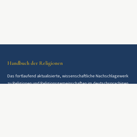
Handbuch der Religionen
Das fortlaufend aktualisierte, wissenschaftliche Nachschlagewerk
zu Religionen und Religionsgemeinschaften im deutschsprachigen
Raum und weltweit. Seit 1997.
Rechtliches
Datenschutz
AGB