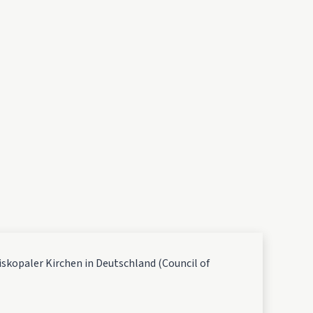
Die Arbeitsgemeinschaft Anglikanisch-Episkopaler Kirchen in Deut
iskopaler Kirchen in Deutschland (Council of