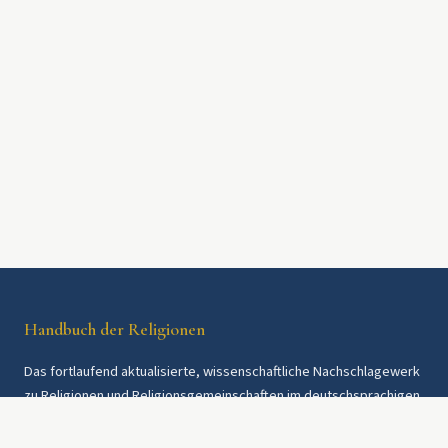
Handbuch der Religionen
Das fortlaufend aktualisierte, wissenschaftliche Nachschlagewerk
zu Religionen und Religionsgemeinschaften im deutschsprachigen
Raum und weltweit. Seit 1997.