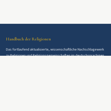
Handbuch der Religionen
Das fortlaufend aktualisierte, wissenschaftliche Nachschlagewerk
zu Religionen und Religionsgemeinschaften im deutschsprachigen
Raum und weltweit. Seit 1997.
Rechtliches
Datenschutz
AGB
Was ist das HdR?
Bezugswege & Preise