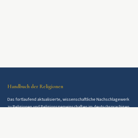
Handbuch der Religionen
Das fortlaufend aktualisierte, wissenschaftliche Nachschlagewerk
zu Religionen und Religionsgemeinschaften im deutschsprachigen
Raum und weltweit. Seit 1997.
Rechtliches