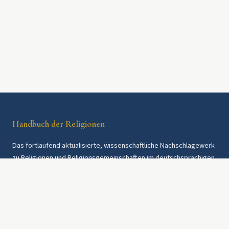
Handbuch der Religionen
Das fortlaufend aktualisierte, wissenschaftliche Nachschlagewerk
zu Religionen und Religionsgemeinschaften im deutschsprachigen
Raum und weltweit. Seit 1997.
Rechtliches
Datenschutz