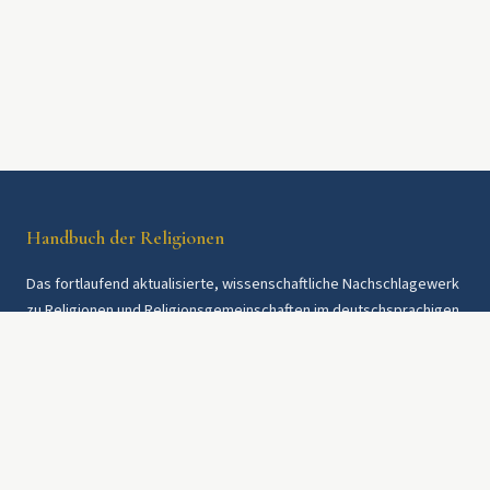
Handbuch der Religionen
Das fortlaufend aktualisierte, wissenschaftliche Nachschlagewerk
zu Religionen und Religionsgemeinschaften im deutschsprachigen
Raum und weltweit. Seit 1997.
Rechtliches
Datenschutz
AGB