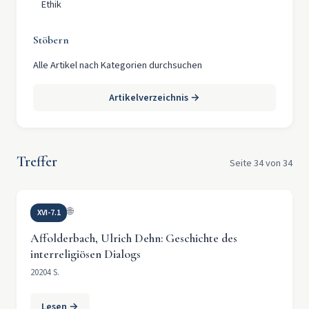
Ethik
Stöbern
Alle Artikel nach Kategorien durchsuchen
Artikelverzeichnis →
Treffer
Seite 34 von 34
🌐
XVI-7.1
Affolderbach, Ulrich Dehn: Geschichte des
interreligiösen Dialogs
2020
4 S.
Lesen →