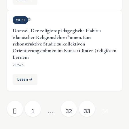
🌐
XVI-7.6
Domsel, Der religionspädagogische Habitus
islamischer Religionslehrer*innen. Eine
rekonstruktive Studie zu kollektiven
Orientierungsrahmen im Kontext (inter-)religiösen
Lernens
2025
2 S.
Lesen →
Seitennummerierung der Beiträge
1
…
32
33
34