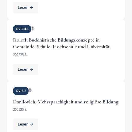
Lesen →
🌐
XIV-5.4.1
Roloff, Buddhistische Bildungskonzepte in
Gemeinde, Schule, Hochschule und Universität
2022
25 S.
Lesen →
🌐
XIV-6.2
Danilovich, Mehrsprachigkeit und religiöse Bildung
2021
26 S.
Lesen →