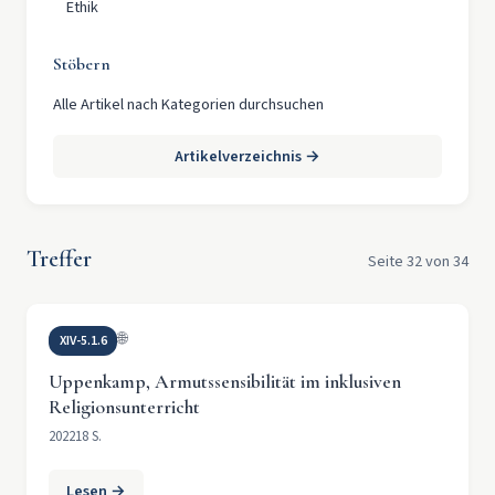
Ethik
Stöbern
Alle Artikel nach Kategorien durchsuchen
Artikelverzeichnis →
Treffer
Seite 32 von 34
🌐
XIV-5.1.6
Uppenkamp, Armutssensibilität im inklusiven
Religionsunterricht
2022
18 S.
Lesen →