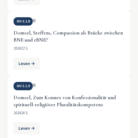
🌐
XIV-5.1.8
Domsel, Steffens, Compassion als Brücke zwischen
BNE und rBNE?
2024
22 S.
Lesen →
🌐
XIV-5.1.9
Domsel, Zum Konnex von Konfessionalität und
spirituell-religiöser Pluralitätskompetenz
2024
24 S.
Lesen →