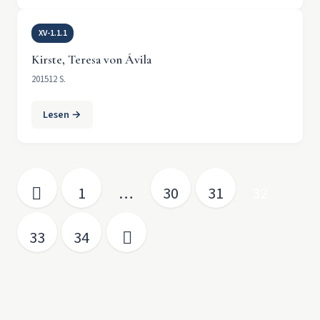
XV-1.1.1
Kirste, Teresa von Ávila
2015
12 S.
Lesen →
Seitennummerierung der Beiträge
1
…
30
31
32
33
34