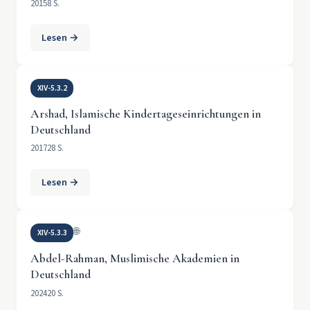
2015
8 S.
Lesen →
XIV-5.3.2
Arshad, Islamische Kindertageseinrichtungen in
Deutschland
2017
28 S.
Lesen →
🌐
XIV-5.3.3
Abdel-Rahman, Muslimische Akademien in
Deutschland
2024
20 S.