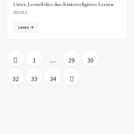
Unser, Lerneffekte durch interreligiöses Lernen
2022
14 S.
Lesen →
Seitennummerierung der Beiträge
1
…
29
30
31
32
33
34