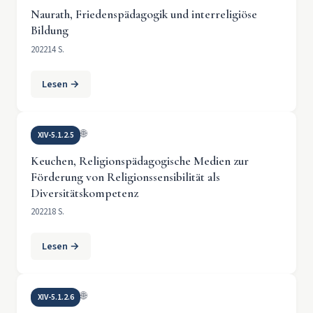
Naurath, Friedenspädagogik und interreligiöse
Bildung
2022
14 S.
Lesen →
🌐
XIV-5.1.2.5
Keuchen, Religionspädagogische Medien zur
Förderung von Religionssensibilität als
Diversitätskompetenz
2022
18 S.
Lesen →
🌐
XIV-5.1.2.6