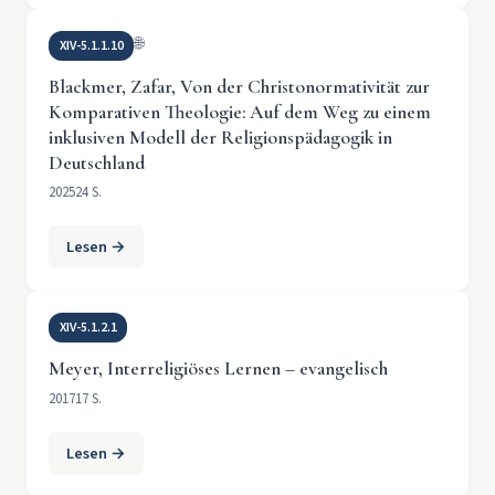
🌐
XIV-5.1.1.10
Blackmer, Zafar, Von der Christonormativität zur
Komparativen Theologie: Auf dem Weg zu einem
inklusiven Modell der Religionspädagogik in
Deutschland
2025
24 S.
Lesen →
XIV-5.1.2.1
Meyer, Interreligiöses Lernen – evangelisch
2017
17 S.
Lesen →