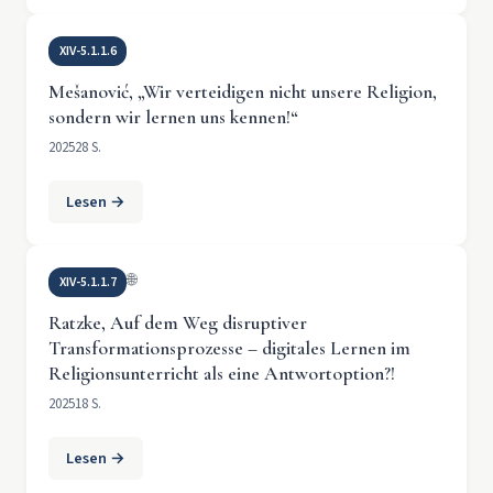
XIV-5.1.1.6
Mešanović, „Wir verteidigen nicht unsere Religion,
sondern wir lernen uns kennen!“
2025
28 S.
Lesen →
🌐
XIV-5.1.1.7
Ratzke, Auf dem Weg disruptiver
Transformationsprozesse – digitales Lernen im
Religionsunterricht als eine Antwortoption?!
2025
18 S.
Lesen →