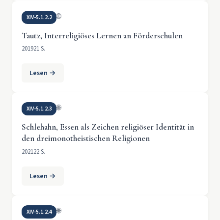
🌐
XIV-5.1.2.2
Tautz, Interreligiöses Lernen an Förderschulen
2019
21 S.
Lesen →
🌐
XIV-5.1.2.3
Schlehahn, Essen als Zeichen religiöser Identität in
den dreimonotheistischen Religionen
2021
22 S.
Lesen →
🌐
XIV-5.1.2.4