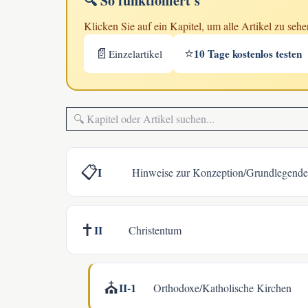
🔍 So funktioniert's
Klicken Sie auf ein Kapitel, um alle Artikel zu sehe
📄
⭐
10 Tage kostenlos testen
Einzelartikel
Kapitel oder Artikel filtern
📋
I
Hinweise zur Konzeption/Grundlegende 
✝️
II
Christentum
⛪
II-1
Orthodoxe/Katholische Kirchen