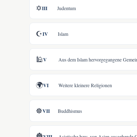
✡️
III
Judentum
☪️
IV
Islam
🕌
V
Aus dem Islam hervorgegangene Gemein
🌍
VI
Weitere kleinere Religionen
☸️
VII
Buddhismus
🏯
VIII
Asiatische bzw. von Asien ausgehende