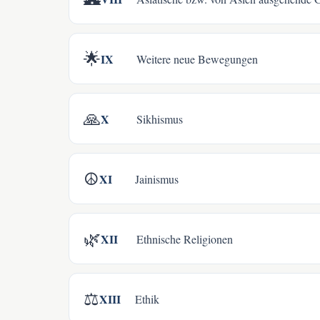
🌟
IX
Weitere neue Bewegungen
🙏
X
Sikhismus
☮️
XI
Jainismus
🌿
XII
Ethnische Religionen
⚖️
XIII
Ethik