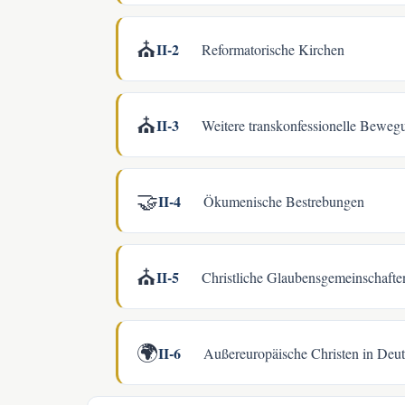
⛪
II-2
Reformatorische Kirchen
⛪
II-3
Weitere transkonfessionelle Beweg
🤝
II-4
Ökumenische Bestrebungen
⛪
II-5
Christliche Glaubensgemeinschafte
🌍
II-6
Außereuropäische Christen in Deu