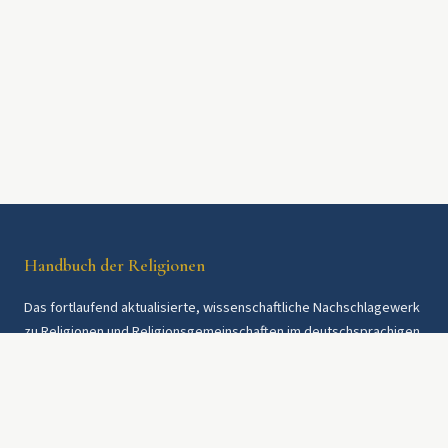
Handbuch der Religionen
Das fortlaufend aktualisierte, wissenschaftliche Nachschlagewerk
zu Religionen und Religionsgemeinschaften im deutschsprachigen
Raum und weltweit. Seit 1997.
Rechtliches