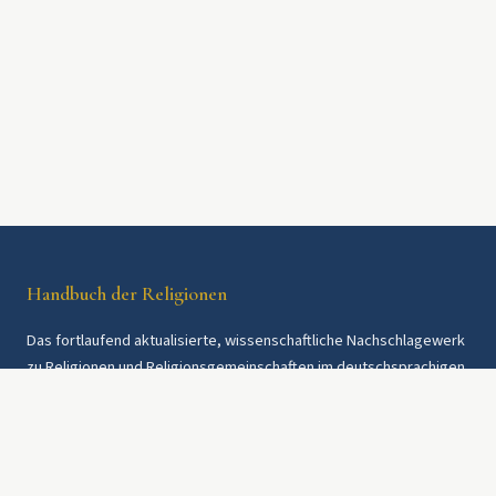
Handbuch der Religionen
Das fortlaufend aktualisierte, wissenschaftliche Nachschlagewerk
zu Religionen und Religionsgemeinschaften im deutschsprachigen
Raum und weltweit. Seit 1997.
Rechtliches