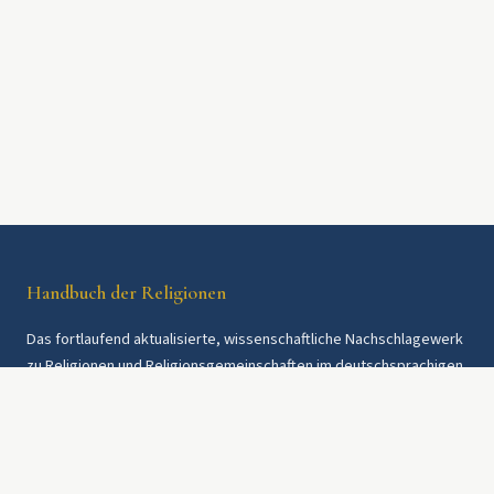
Handbuch der Religionen
Das fortlaufend aktualisierte, wissenschaftliche Nachschlagewerk
zu Religionen und Religionsgemeinschaften im deutschsprachigen
Raum und weltweit. Seit 1997.
Rechtliches