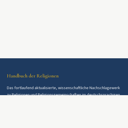
Handbuch der Religionen
Das fortlaufend aktualisierte, wissenschaftliche Nachschlagewerk
zu Religionen und Religionsgemeinschaften im deutschsprachigen
Raum und weltweit. Seit 1997.
Rechtliches