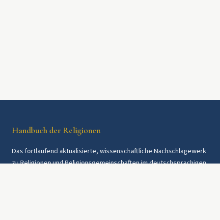
Handbuch der Religionen
Das fortlaufend aktualisierte, wissenschaftliche Nachschlagewerk
zu Religionen und Religionsgemeinschaften im deutschsprachigen
Raum und weltweit. Seit 1997.
Rechtliches